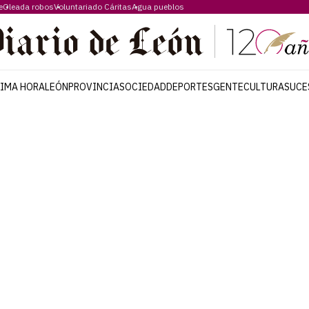
e
Oleada robos
Voluntariado Cáritas
Agua pueblos
TIMA HORA
LEÓN
PROVINCIA
SOCIEDAD
DEPORTES
GENTE
CULTURA
SUCE