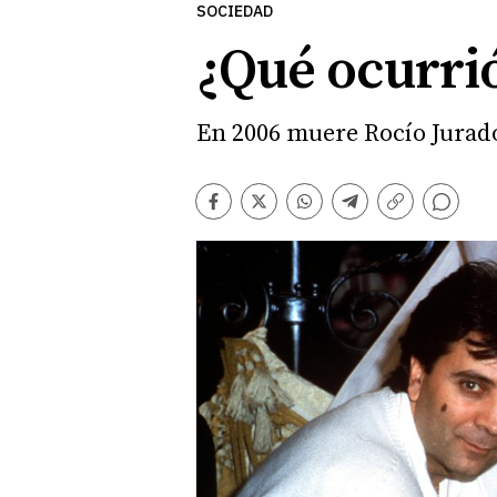
SOCIEDAD
¿Qué ocurrió
En 2006 muere Rocío Jurad
Comentarios
Facebook
Twitter
Whatsapp
Telegram
Copiar
enlace