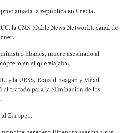
 proclamada la república en Grecia.
E.UU. la CNN (Cable News Network), canal de
urner.
ministro libanés, muere asesinado al
cóptero en el que viajaba.
UU. y la URSS, Ronald Reagan y Mijail
 el tratado para la eliminación de los
.
ral Europeo.
l príncipe heredero Dipendra asesina a sus