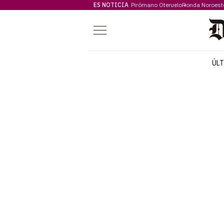
ES NOTICIA
Pirómano Oteruelo
Ronda Noroest
Menú
ÚL