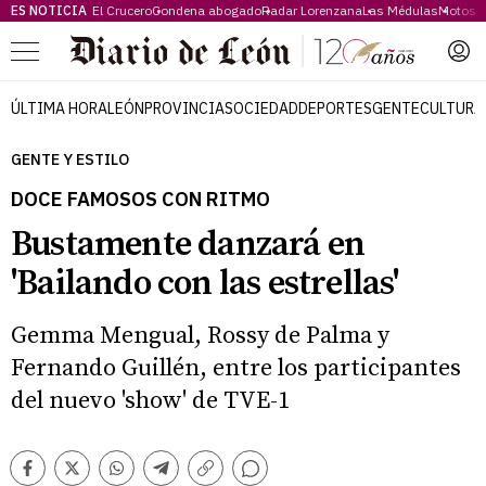
ES NOTICIA
El Crucero
Condena abogado
Radar Lorenzana
Las Médulas
Motos 
Menú
ÚLTIMA HORA
LEÓN
PROVINCIA
SOCIEDAD
DEPORTES
GENTE
CULTURA
GENTE Y ESTILO
DOCE FAMOSOS CON RITMO
Bustamente danzará en
'Bailando con las estrellas'
Gemma Mengual, Rossy de Palma y
Fernando Guillén, entre los participantes
del nuevo 'show' de TVE-1
Comentarios
Facebook
Twitter
Whatsapp
Telegram
Copiar