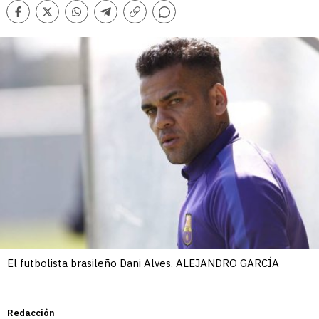
Comentarios
Facebook
Twitter
Whatsapp
Telegram
Copiar
enlace
El futbolista brasileño Dani Alves. ALEJANDRO GARCÍA
Redacción