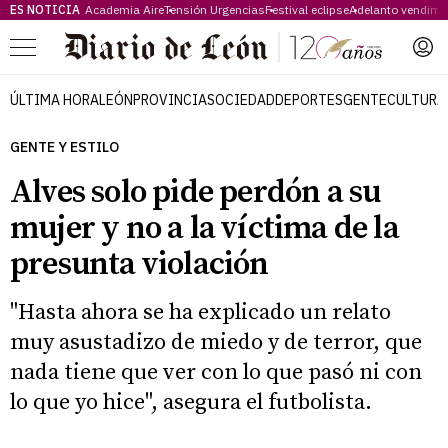
ES NOTICIA
Academia Aire
Tensión Urgencias
Festival eclipse
Adelanto vendimi
Menú
ÚLTIMA HORA
LEÓN
PROVINCIA
SOCIEDAD
DEPORTES
GENTE
CULTURA
GENTE Y ESTILO
Alves solo pide perdón a su
mujer y no a la víctima de la
presunta violación
"Hasta ahora se ha explicado un relato
muy asustadizo de miedo y de terror, que
nada tiene que ver con lo que pasó ni con
lo que yo hice", asegura el futbolista.