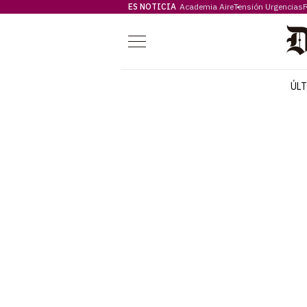
ES NOTICIA
Academia Aire
Tensión Urgencias
F
Menú
ÚL