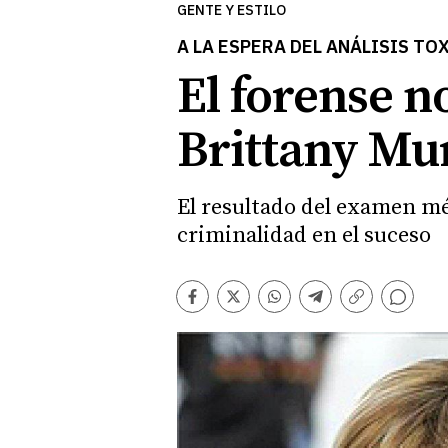
GENTE Y ESTILO
A LA ESPERA DEL ANÁLISIS T
El forense n
Brittany Mur
El resultado del examen mé
criminalidad en el suceso
Comentarios
Facebook
Twitter
Whatsapp
Telegram
Copiar
enlace