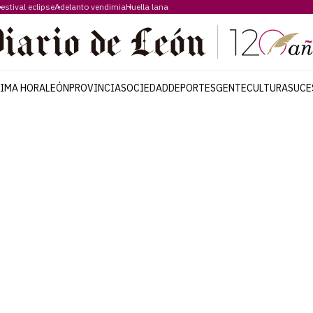
estival eclipse
Adelanto vendimia
Huella lana
TIMA HORA
LEÓN
PROVINCIA
SOCIEDAD
DEPORTES
GENTE
CULTURA
SUCE