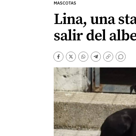
MASCOTAS
Lina, una st
salir del al
Comentarios
Facebook
Twitter
Whatsapp
Telegram
Copiar
enlace