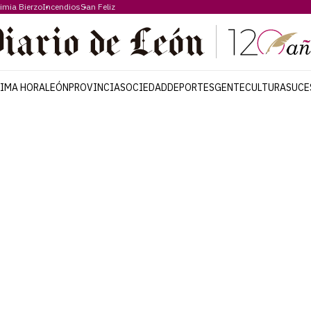
imia Bierzo
Incendios
San Feliz
TIMA HORA
LEÓN
PROVINCIA
SOCIEDAD
DEPORTES
GENTE
CULTURA
SUCE