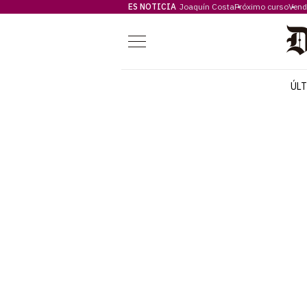
ES NOTICIA
Joaquín Costa
Próximo curso
Vend
Menú
ÚL