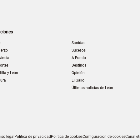
ciones
n
Sanidad
ierzo
Sucesos
vincia
A Fondo
ortes
Destinos
tilla y León
Opinión
tura
El Gallo
Últimas noticias de León
iso legal
Política de privacidad
Política de cookies
Configuración de cookies
Canal ét