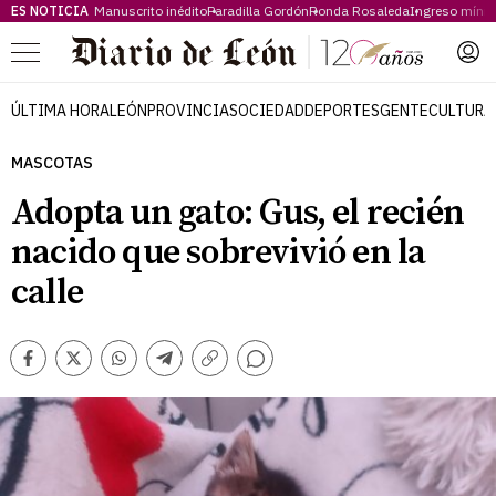
ES NOTICIA
Manuscrito inédito
Paradilla Gordón
Ronda Rosaleda
Ingreso míni
Menú
ÚLTIMA HORA
LEÓN
PROVINCIA
SOCIEDAD
DEPORTES
GENTE
CULTURA
MASCOTAS
Adopta un gato: Gus, el recién
nacido que sobrevivió en la
calle
Comentarios
Facebook
Twitter
Whatsapp
Telegram
Copiar
enlace