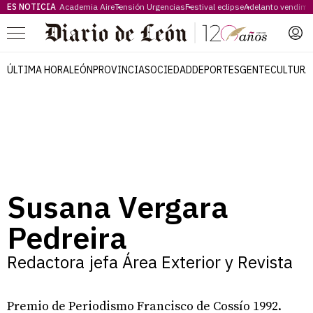
ES NOTICIA
Academia Aire
Tensión Urgencias
Festival eclipse
Adelanto vendimi
Menú
ÚLTIMA HORA
LEÓN
PROVINCIA
SOCIEDAD
DEPORTES
GENTE
CULTURA
Susana Vergara
Pedreira
Redactora jefa Área Exterior y Revista
Premio de Periodismo Francisco de Cossío 1992.