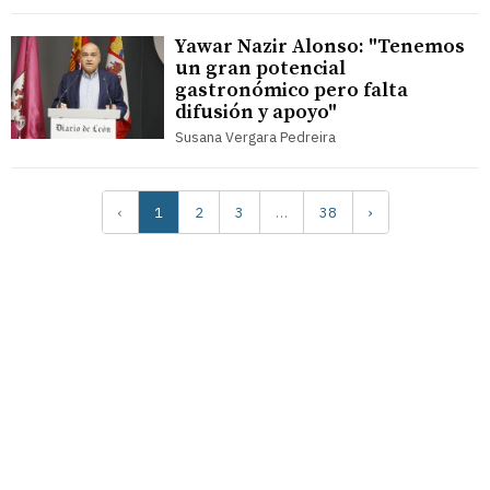
Yawar Nazir Alonso: "Tenemos
un gran potencial
gastronómico pero falta
difusión y apoyo"
Susana Vergara Pedreira
‹
1
2
3
…
38
›