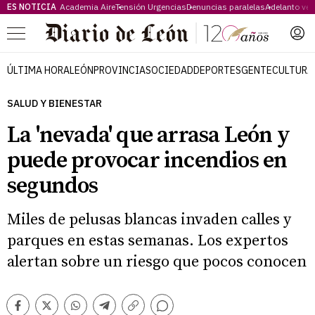
ES NOTICIA
Academia Aire
Tensión Urgencias
Denuncias paralelas
Adelanto ve
Menú
ÚLTIMA HORA
LEÓN
PROVINCIA
SOCIEDAD
DEPORTES
GENTE
CULTURA
SALUD Y BIENESTAR
La 'nevada' que arrasa León y
puede provocar incendios en
segundos
Miles de pelusas blancas invaden calles y
parques en estas semanas. Los expertos
alertan sobre un riesgo que pocos conocen
Comentarios
Facebook
Twitter
Whatsapp
Telegram
Copiar