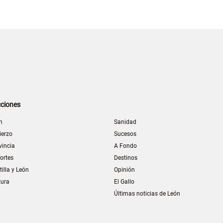
ciones
n
Sanidad
ierzo
Sucesos
vincia
A Fondo
ortes
Destinos
tilla y León
Opinión
tura
El Gallo
Últimas noticias de León