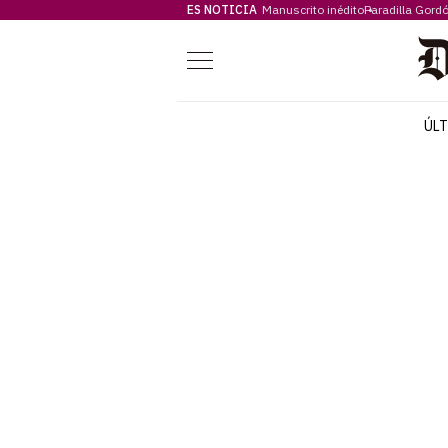
ES NOTICIA
Manuscrito inédito
Paradilla Gord
Menú
ÚL