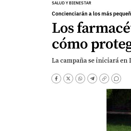
SALUD Y BIENESTAR
Concienciarán a los más pequeño
Los farmacéu
cómo protege
La campaña se iniciará en L
Comentarios
Facebook
Twitter
Whatsapp
Telegram
Copiar
enlace