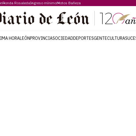
ón
Ronda Rosaleda
Ingreso mínimo
Motos Bañeza
TIMA HORA
LEÓN
PROVINCIA
SOCIEDAD
DEPORTES
GENTE
CULTURA
SUCE