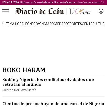
ES NOTICIA
Pirómano Oteruelo
Ronda Noroeste
Oleada robos
Voluntariado Cári
Menú
ÚLTIMA HORA
LEÓN
PROVINCIA
SOCIEDAD
DEPORTES
GENTE
CULTURA
BOKO HARAM
Sudán y Nigeria: los conflictos olvidados que
retratan al mundo
Ricardo Del Pozo Martín
Cientos de presos huyen de una cárcel de Nigeria