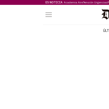
ES NOTICIA
Academia Aire
Tensión Urgencias
F
Menú
ÚL