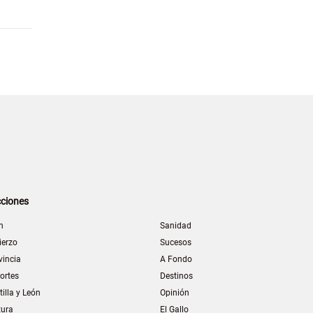
ciones
n
Sanidad
ierzo
Sucesos
vincia
A Fondo
ortes
Destinos
tilla y León
Opinión
tura
El Gallo