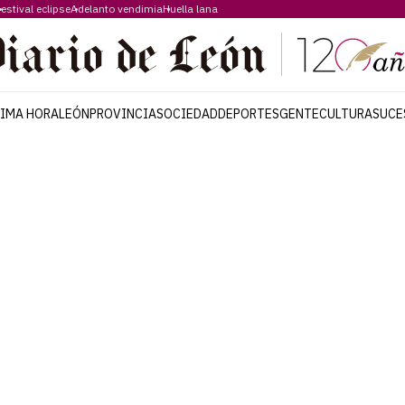
estival eclipse
Adelanto vendimia
Huella lana
TIMA HORA
LEÓN
PROVINCIA
SOCIEDAD
DEPORTES
GENTE
CULTURA
SUCE