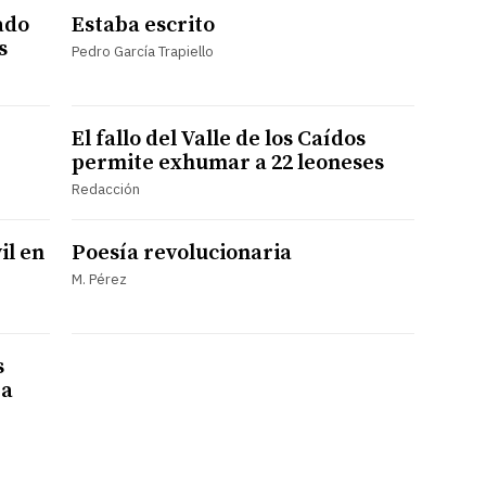
ado
Estaba escrito
s
Pedro García Trapiello
El fallo del Valle de los Caídos
permite exhumar a 22 leoneses
Redacción
il en
Poesía revolucionaria
M. Pérez
s
 a