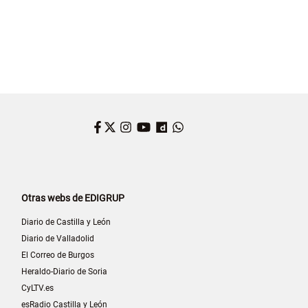
Facebook
Twitter
Instagram
YouTube
Dailymotion
WhatsApp
Otras webs de EDIGRUP
Diario de Castilla y León
Diario de Valladolid
El Correo de Burgos
Heraldo-Diario de Soria
CyLTV.es
esRadio Castilla y León