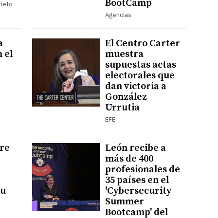
BootCamp
rieto
Agencias
a
El Centro Carter
 el
muestra
supuestas actas
electorales que
dan victoria a
González
Urrutia
EFE
re
León recibe a
más de 400
profesionales de
35 países en el
su
'Cybersecurity
Summer
Bootcamp' del