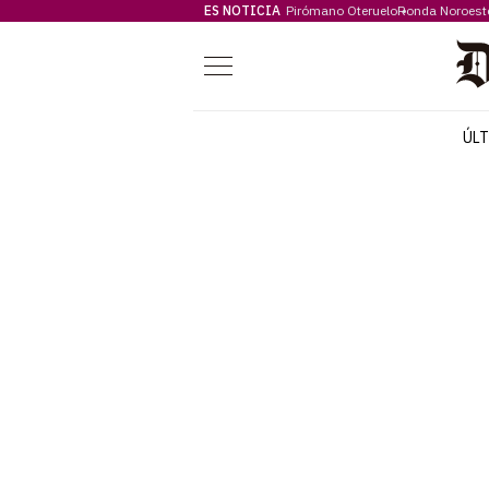
ES NOTICIA
Pirómano Oteruelo
Ronda Noroest
Menú
ÚL