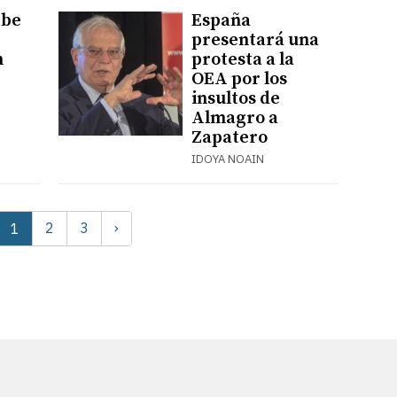
íbe
España
presentará una
n
protesta a la
OEA por los
insultos de
Almagro a
Zapatero
IDOYA NOAIN
2
3
›
1