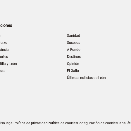
ciones
n
Sanidad
ierzo
Sucesos
vincia
A Fondo
ortes
Destinos
tilla y León
Opinión
tura
El Gallo
Últimas noticias de León
iso legal
Política de privacidad
Política de cookies
Configuración de cookies
Canal ét