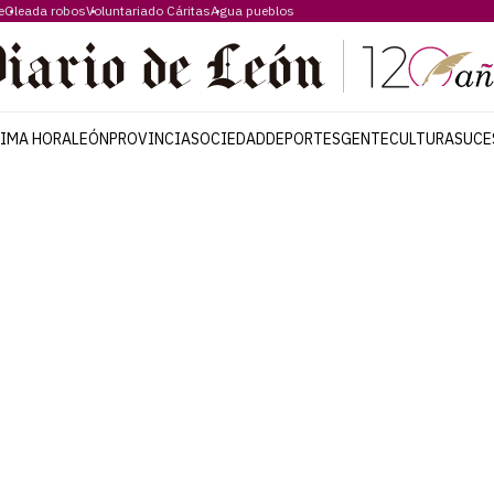
e
Oleada robos
Voluntariado Cáritas
Agua pueblos
TIMA HORA
LEÓN
PROVINCIA
SOCIEDAD
DEPORTES
GENTE
CULTURA
SUCE