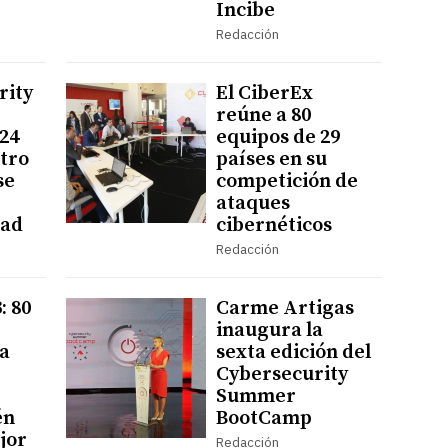
Incibe
Redacción
rity
El CiberEx
reúne a 80
24
equipos de 29
stro
países en su
se
competición de
ataques
dad
cibernéticos
Redacción
: 80
Carme Artigas
inaugura la
a
sexta edición del
Cybersecurity
Summer
én
BootCamp
jor
Redacción