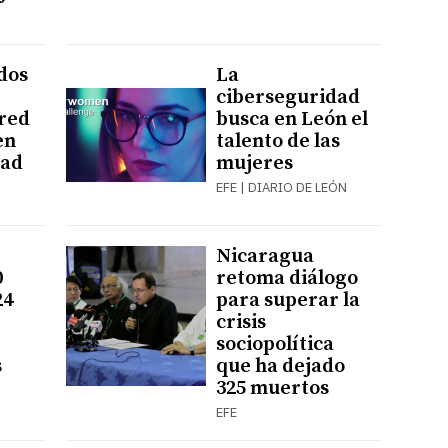
ados
La
ciberseguridad
red
busca en León el
en
talento de las
dad
mujeres
EFE | DIARIO DE LEÓN
Nicaragua
0
retoma diálogo
24
para superar la
crisis
sociopolítica
s
que ha dejado
325 muertos
EFE