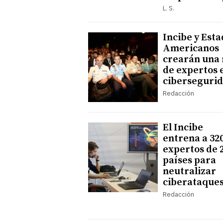
L. S.
Incibe y Est
Americanos
crearán una 
de expertos 
ciberseguri
Redacción
El Incibe
entrena a 32
expertos de 
países para
neutralizar
ciberataque
Redacción