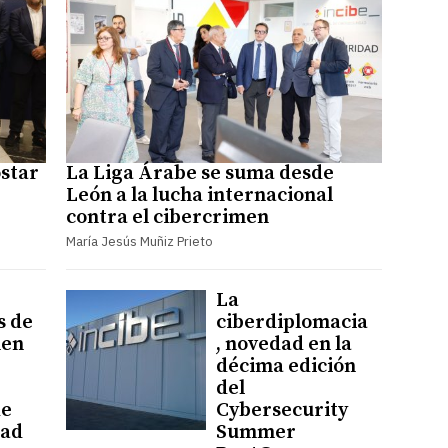
ostar
La Liga Árabe se suma desde
León a la lucha internacional
contra el cibercrimen
María Jesús Muñiz Prieto
La
s de
ciberdiplomacia
nen
, novedad en la
décima edición
del
de
Cybersecurity
dad
Summer