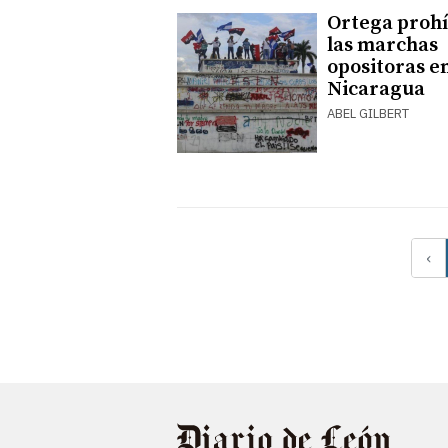
Ortega proh
las marchas
opositoras e
Nicaragua
ABEL GILBERT
‹