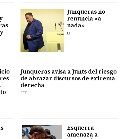
Junqueras no
y
renuncia «a
ras
nada»
ey
EP
icio
Junqueras avisa a Junts del riesgo
res
de abrazar discursos de extrema
s
derecha
nto
EFE
as
Esquerra
amenaza a