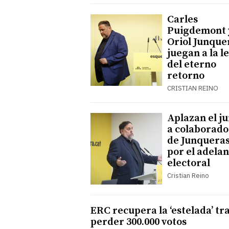
Carles
Puigdemont 
Oriol Junque
juegan a la l
del eterno
retorno
CRISTIAN REINO
Aplazan el ju
a colaborado
de Junquera
por el adela
electoral
Cristian Reino
ERC recupera la ‘estelada’ tr
perder 300.000 votos