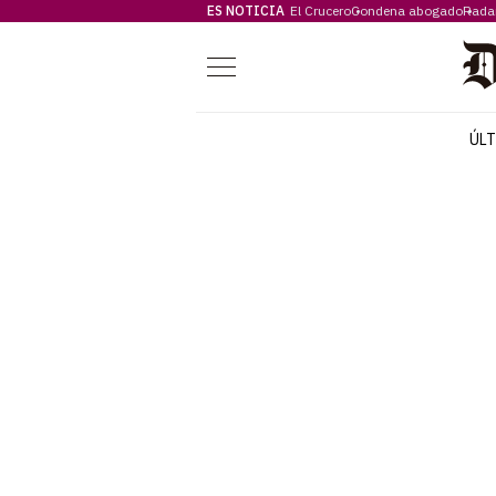
ES NOTICIA
El Crucero
Condena abogado
Rada
Menú
ÚL