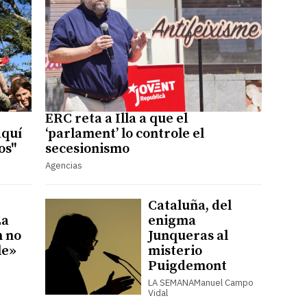
ERC reta a Illa a que el
aquí
‘parlament’ lo controle el
os"
secesionismo
Agencias
Cataluña, del
La
enigma
n no
Junqueras al
le»
misterio
Puigdemont
LA SEMANAManuel Campo
Vidal