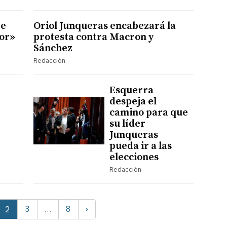
re
Oriol Junqueras encabezará la
dor»
protesta contra Macron y
Sánchez
Redacción
Esquerra
despeja el
camino para que
su líder
Junqueras
pueda ir a las
elecciones
Redacción
3
8
›
2
…