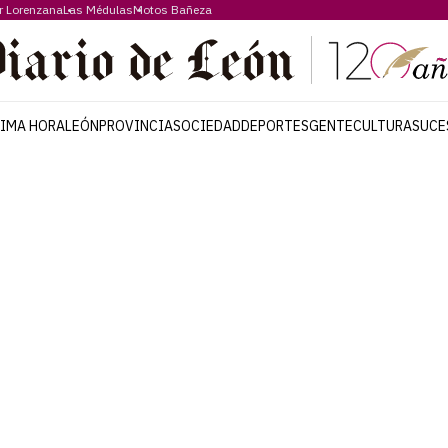
r Lorenzana
Las Médulas
Motos Bañeza
TIMA HORA
LEÓN
PROVINCIA
SOCIEDAD
DEPORTES
GENTE
CULTURA
SUCE