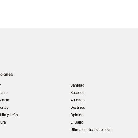
ciones
n
Sanidad
ierzo
Sucesos
vincia
A Fondo
ortes
Destinos
tilla y León
Opinión
tura
El Gallo
Últimas noticias de León