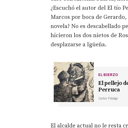
¿Escuchó el autor del El tío 
Marcos por boca de Gerardo, d
novela? No es descabellado p
hicieron los dos nietos de Ros
desplazarse a Igüeña.
EL BIERZO
El pellejo d
Perruca
Carlos Fidalgo
El alcalde actual no le resta c