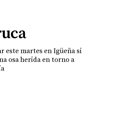
ruca
ar este martes en Igüeña si
na osa herida en torno a
ía