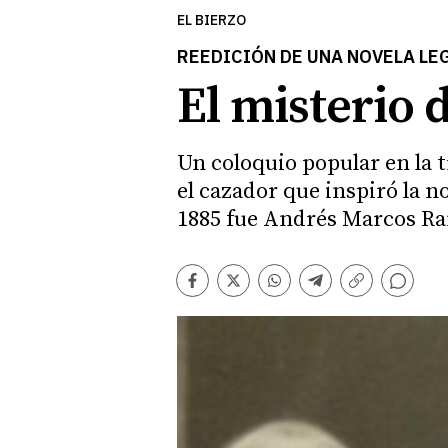
EL BIERZO
REEDICIÓN DE UNA NOVELA LE
El misterio 
Un coloquio popular en la t
el cazador que inspiró la n
1885 fue Andrés Marcos Ram
Comentarios
Facebook
Twitter
Whatsapp
Telegram
Copiar
enlace