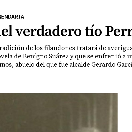
GENDARIA
del verdadero tío Per
radición de los filandones tratará de averigu
ovela de Benigno Suárez y que se enfrentó a u
os, abuelo del que fue alcalde Gerardo Garc