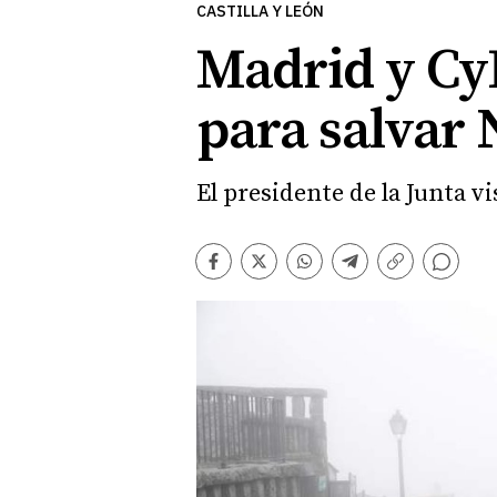
CASTILLA Y LEÓN
Madrid y Cy
para salvar
El presidente de la Junta v
Comentarios
Facebook
Twitter
Whatsapp
Telegram
Copiar
enlace