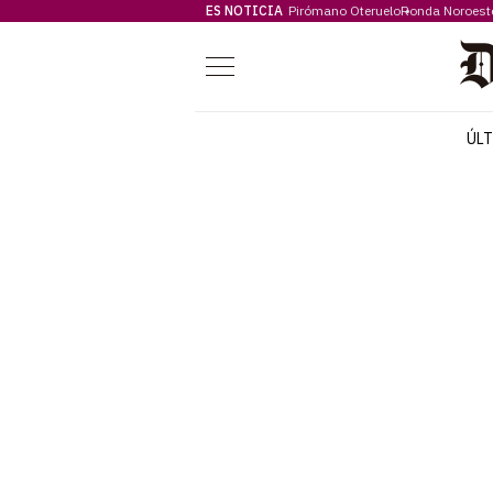
ES NOTICIA
Pirómano Oteruelo
Ronda Noroest
Menú
ÚL