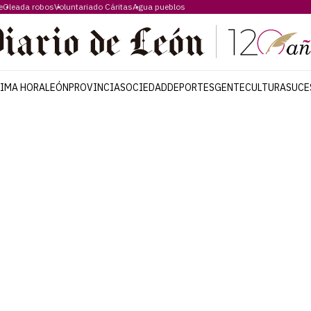
e
Oleada robos
Voluntariado Cáritas
Agua pueblos
TIMA HORA
LEÓN
PROVINCIA
SOCIEDAD
DEPORTES
GENTE
CULTURA
SUCE