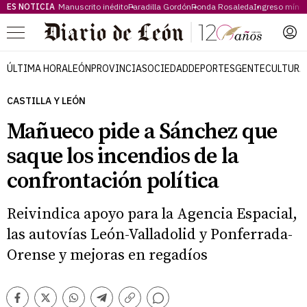
ES NOTICIA
Manuscrito inédito
Paradilla Gordón
Ronda Rosaleda
Ingreso míni
Menú
ÚLTIMA HORA
LEÓN
PROVINCIA
SOCIEDAD
DEPORTES
GENTE
CULTURA
CASTILLA Y LEÓN
Mañueco pide a Sánchez que
saque los incendios de la
confrontación política
Reivindica apoyo para la Agencia Espacial,
las autovías León-Valladolid y Ponferrada-
Orense y mejoras en regadíos
Comentarios
Facebook
Twitter
Whatsapp
Telegram
Copiar