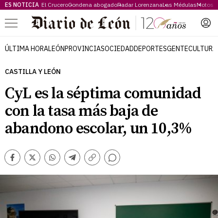
ES NOTICIA
El Crucero
Condena abogado
Radar Lorenzana
Las Médulas
Motos 
Menú
ÚLTIMA HORA
LEÓN
PROVINCIA
SOCIEDAD
DEPORTES
GENTE
CULTURA
CASTILLA Y LEÓN
CyL es la séptima comunidad
con la tasa más baja de
abandono escolar, un 10,3%
Comentarios
Facebook
Twitter
Whatsapp
Telegram
Copiar
enlace