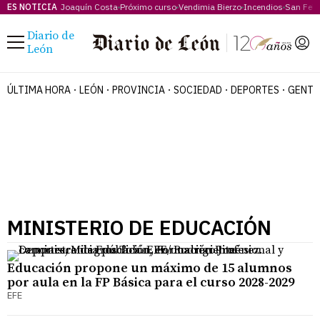
ES NOTICIA
Joaquín Costa
Próximo curso
Vendimia Bierzo
Incendios
San Feli
Diario de
Menú
León
ÚLTIMA HORA
LEÓN
PROVINCIA
SOCIEDAD
DEPORTES
GENTE
MINISTERIO DE EDUCACIÓN
Educación propone un máximo de 15 alumnos
por aula en la FP Básica para el curso 2028-2029
EFE