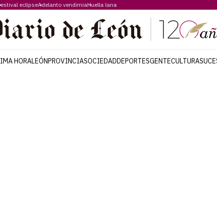
estival eclipse
Adelanto vendimia
Huella lana
TIMA HORA
LEÓN
PROVINCIA
SOCIEDAD
DEPORTES
GENTE
CULTURA
SUCE