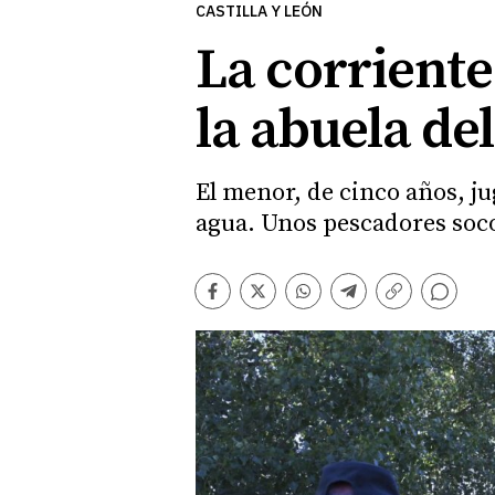
CASTILLA Y LEÓN
La corriente
la abuela de
El menor, de cinco años, ju
agua. Unos pescadores soco
Comentarios
Facebook
Twitter
Whatsapp
Telegram
Copiar
enlace