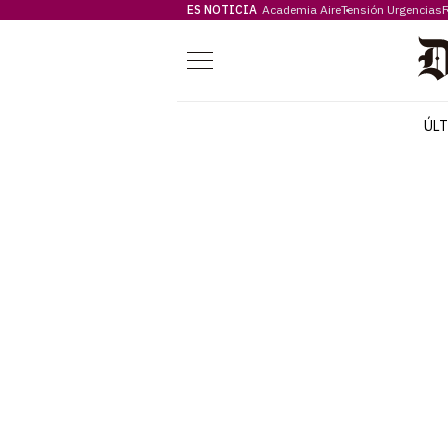
ES NOTICIA
Academia Aire
Tensión Urgencias
F
Menú
ÚL