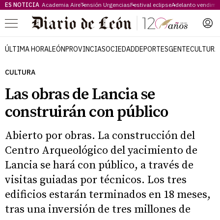
ES NOTICIA
Academia Aire
Tensión Urgencias
Festival eclipse
Adelanto vendimi
Menú
ÚLTIMA HORA
LEÓN
PROVINCIA
SOCIEDAD
DEPORTES
GENTE
CULTURA
CULTURA
Las obras de Lancia se
construirán con público
Abierto por obras. La construcción del
Centro Arqueológico del yacimiento de
Lancia se hará con público, a través de
visitas guiadas por técnicos. Los tres
edificios estarán terminados en 18 meses,
tras una inversión de tres millones de