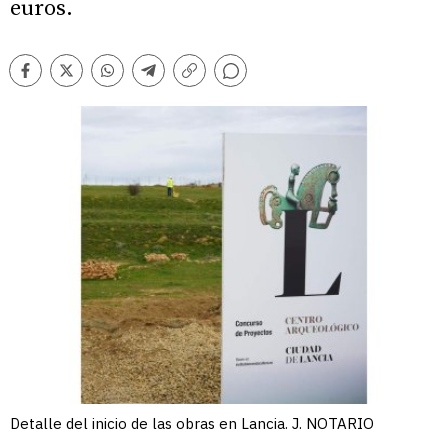
euros.
Comentarios
Facebook
Twitter
Whatsapp
Telegram
Copiar
enlace
Detalle del inicio de las obras en Lancia. J. NOTARIO