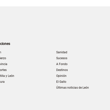
ciones
n
Sanidad
ierzo
Sucesos
vincia
A Fondo
ortes
Destinos
tilla y León
Opinión
tura
El Gallo
Últimas noticias de León