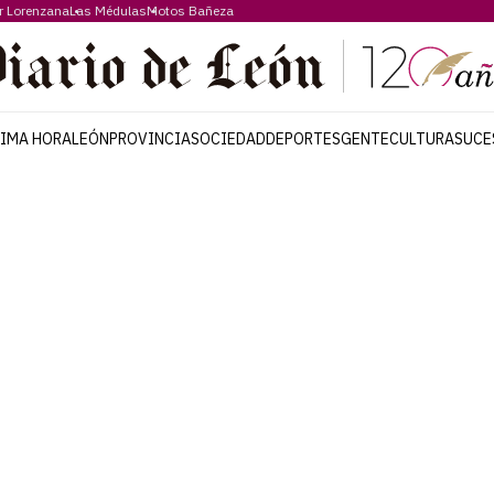
r Lorenzana
Las Médulas
Motos Bañeza
TIMA HORA
LEÓN
PROVINCIA
SOCIEDAD
DEPORTES
GENTE
CULTURA
SUCE