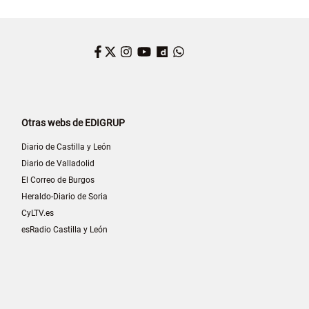
Facebook
Twitter
Instagram
YouTube
Dailymotion
WhatsApp
Otras webs de EDIGRUP
Diario de Castilla y León
Diario de Valladolid
El Correo de Burgos
Heraldo-Diario de Soria
CyLTV.es
esRadio Castilla y León