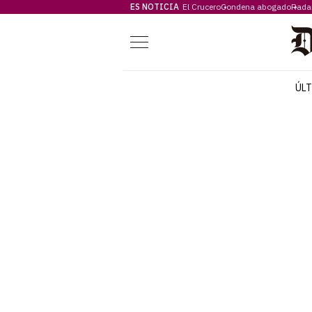
ES NOTICIA
El Crucero
Condena abogado
Rada
Menú
ÚL