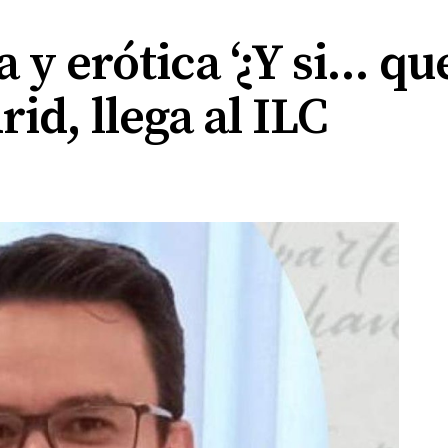
y erótica ‘¿Y si... q
id, llega al ILC