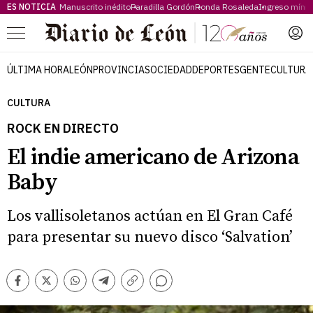
ES NOTICIA
Manuscrito inédito
Paradilla Gordón
Ronda Rosaleda
Ingreso míni
Menú
ÚLTIMA HORA
LEÓN
PROVINCIA
SOCIEDAD
DEPORTES
GENTE
CULTURA
CULTURA
ROCK EN DIRECTO
El indie americano de Arizona
Baby
Los vallisoletanos actúan en El Gran Café
para presentar su nuevo disco ‘Salvation’
Comentarios
Facebook
Twitter
Whatsapp
Telegram
Copiar
enlace