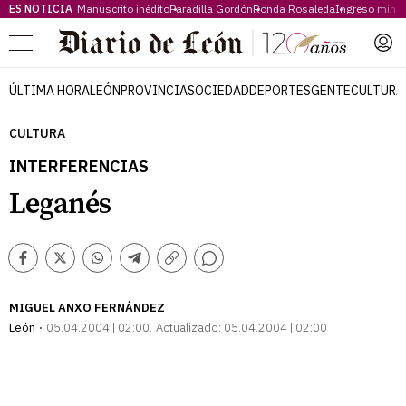
ES NOTICIA
Manuscrito inédito
Paradilla Gordón
Ronda Rosaleda
Ingreso míni
Menú
ÚLTIMA HORA
LEÓN
PROVINCIA
SOCIEDAD
DEPORTES
GENTE
CULTURA
CULTURA
INTERFERENCIAS
Leganés
Comentarios
Facebook
Twitter
Whatsapp
Telegram
Copiar
enlace
MIGUEL ANXO FERNÁNDEZ
León
05.04.2004 | 02:00
Actualizado:
05.04.2004 | 02:00