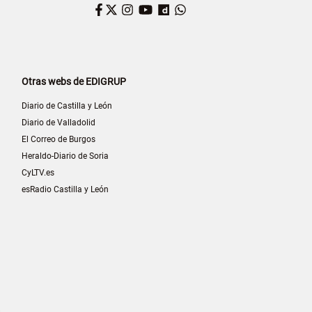
Facebook
Twitter
Instagram
YouTube
Dailymotion
WhatsApp
Otras webs de EDIGRUP
Diario de Castilla y León
Diario de Valladolid
El Correo de Burgos
Heraldo-Diario de Soria
CyLTV.es
esRadio Castilla y León