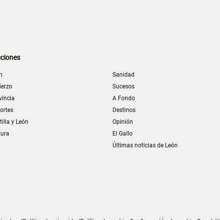
ciones
n
Sanidad
ierzo
Sucesos
vincia
A Fondo
ortes
Destinos
tilla y León
Opinión
tura
El Gallo
Últimas noticias de León