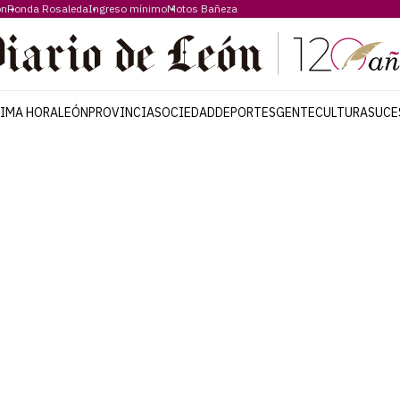
ón
Ronda Rosaleda
Ingreso mínimo
Motos Bañeza
TIMA HORA
LEÓN
PROVINCIA
SOCIEDAD
DEPORTES
GENTE
CULTURA
SUCE