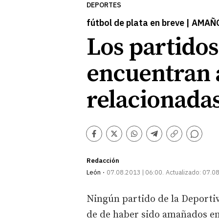
DEPORTES
fútbol de plata en breve | AMA
Los partidos
encuentran a
relacionadas
Comentarios
Facebook
Twitter
Whatsapp
Telegram
Copiar
enlace
Redacción
León
07.08.2013 | 06:00
Actualizado:
07.08
Ningún partido de la Deporti
de de haber sido amañados en