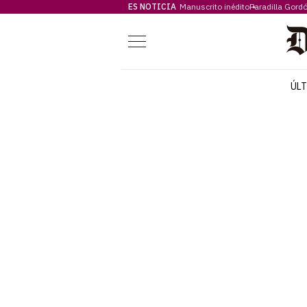
ES NOTICIA
Manuscrito inédito
Paradilla Gord
Menú
ÚL