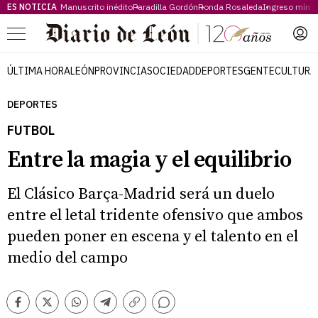
ES NOTICIA
Manuscrito inédito
Paradilla Gordón
Ronda Rosaleda
Ingreso míni
Menú
ÚLTIMA HORA
LEÓN
PROVINCIA
SOCIEDAD
DEPORTES
GENTE
CULTURA
DEPORTES
FUTBOL
Entre la magia y el equilibrio
El Clásico Barça-Madrid será un duelo
entre el letal tridente ofensivo que ambos
pueden poner en escena y el talento en el
medio del campo
Comentarios
Facebook
Twitter
Whatsapp
Telegram
Copiar