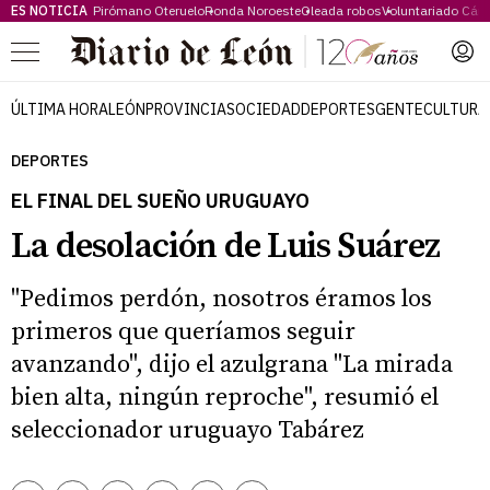
ES NOTICIA
Pirómano Oteruelo
Ronda Noroeste
Oleada robos
Voluntariado Cári
Menú
ÚLTIMA HORA
LEÓN
PROVINCIA
SOCIEDAD
DEPORTES
GENTE
CULTURA
DEPORTES
EL FINAL DEL SUEÑO URUGUAYO
La desolación de Luis Suárez
"Pedimos perdón, nosotros éramos los
primeros que queríamos seguir
avanzando", dijo el azulgrana "La mirada
bien alta, ningún reproche", resumió el
seleccionador uruguayo Tabárez