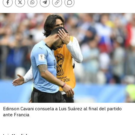
Comentarios
Facebook
Twitter
Whatsapp
Telegram
Copiar
enlace
Edinson Cavani consuela a Luis Suárez al final del partido
ante Francia