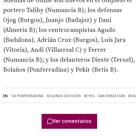
Además de Guille son nuevos en el Guijuelo el
portero Taliby (Numancia B); los defensas
Ojog (Burgos), Juanjo (Badajoz) y Dani
(Almería B); los centrocampistas Agudo
(Badalona), Adrián Cruz (Burgos), Luis Jara
(Vitoria), Andi (Villarreal C) y Ferrer
(Numancia B); y los delanteros Dieste (Teruel),
Bolaños (Ponferradina) y Pekir (Betis B).
EN:
SD PONFERRADINA
SEGUNDA DIVISIÓN
REYES
SAN SEBASTIÁN
REAL 
Ver comentarios