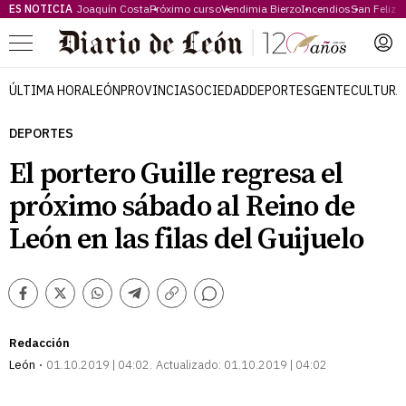
ES NOTICIA
Joaquín Costa
Próximo curso
Vendimia Bierzo
Incendios
San Feliz
Menú
ÚLTIMA HORA
LEÓN
PROVINCIA
SOCIEDAD
DEPORTES
GENTE
CULTURA
DEPORTES
El portero Guille regresa el
próximo sábado al Reino de
León en las filas del Guijuelo
Comentarios
Facebook
Twitter
Whatsapp
Telegram
Copiar
enlace
Redacción
León
01.10.2019 | 04:02
Actualizado:
01.10.2019 | 04:02