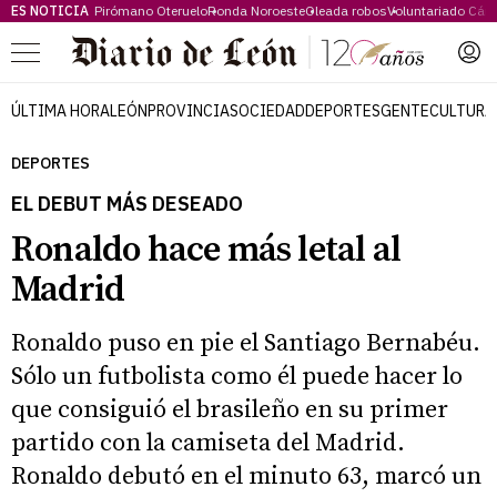
ES NOTICIA
Pirómano Oteruelo
Ronda Noroeste
Oleada robos
Voluntariado Cári
Menú
ÚLTIMA HORA
LEÓN
PROVINCIA
SOCIEDAD
DEPORTES
GENTE
CULTURA
DEPORTES
EL DEBUT MÁS DESEADO
Ronaldo hace más letal al
Madrid
Ronaldo puso en pie el Santiago Bernabéu.
Sólo un futbolista como él puede hacer lo
que consiguió el brasileño en su primer
partido con la camiseta del Madrid.
Ronaldo debutó en el minuto 63, marcó un