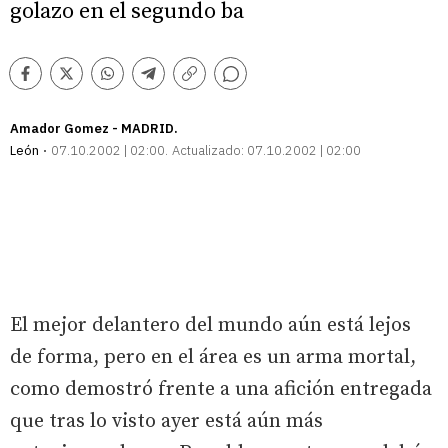
golazo en el segundo ba
Comentarios
Facebook
Twitter
Whatsapp
Telegram
Copiar
enlace
Amador Gomez - MADRID.
León
07.10.2002 | 02:00
Actualizado:
07.10.2002 | 02:00
El mejor delantero del mundo aún está lejos
de forma, pero en el área es un arma mortal,
como demostró frente a una afición entregada
que tras lo visto ayer está aún más