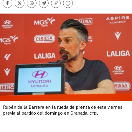
Comentarios
Facebook
Twitter
Whatsapp
Telegram
Copiar
enlace
Rubén de la Barrera en la rueda de prensa de este viernes
previa al partido del domingo en Granada.
CYDL