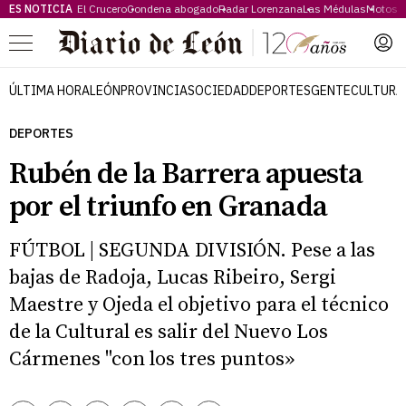
ES NOTICIA
El Crucero
Condena abogado
Radar Lorenzana
Las Médulas
Motos 
Menú
ÚLTIMA HORA
LEÓN
PROVINCIA
SOCIEDAD
DEPORTES
GENTE
CULTURA
DEPORTES
Rubén de la Barrera apuesta
por el triunfo en Granada
FÚTBOL | SEGUNDA DIVISIÓN. Pese a las
bajas de Radoja, Lucas Ribeiro, Sergi
Maestre y Ojeda el objetivo para el técnico
de la Cultural es salir del Nuevo Los
Cármenes "con los tres puntos»