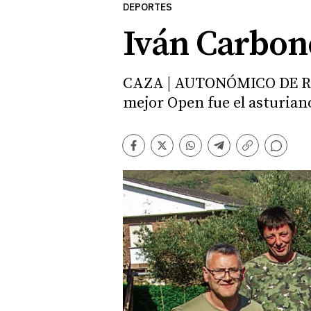
DEPORTES
Iván Carbon
CAZA | AUTONÓMICO DE RA
mejor Open fue el asturian
Comentarios
Facebook
Twitter
Whatsapp
Telegram
Copiar
enlace