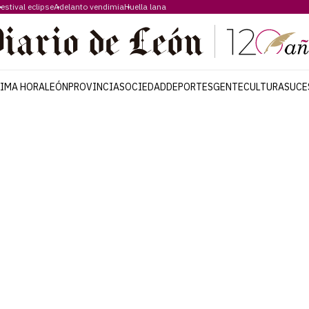
estival eclipse
Adelanto vendimia
Huella lana
TIMA HORA
LEÓN
PROVINCIA
SOCIEDAD
DEPORTES
GENTE
CULTURA
SUCE