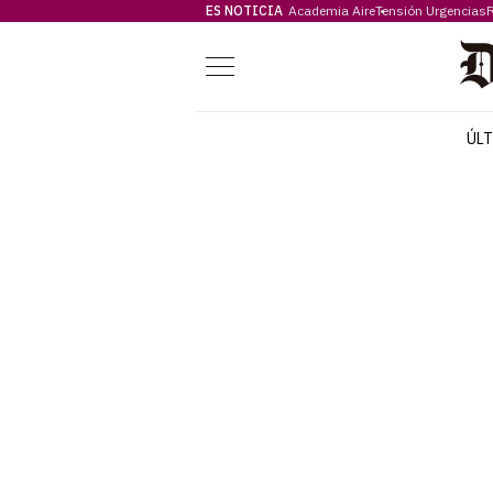
ES NOTICIA
Academia Aire
Tensión Urgencias
F
Menú
ÚL