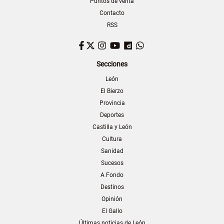
Puntos de venta
Contacto
RSS
Facebook
Twitter
Instagram
YouTube
Dailymotion
WhatsApp
Secciones
León
El Bierzo
Provincia
Deportes
Castilla y León
Cultura
Sanidad
Sucesos
A Fondo
Destinos
Opinión
El Gallo
Últimas noticias de León