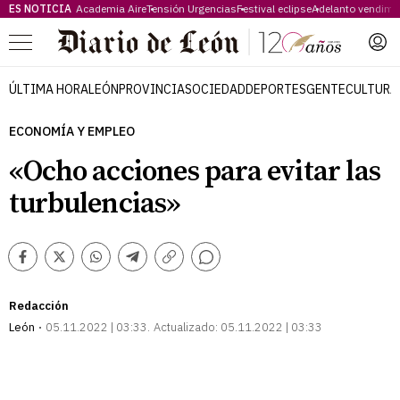
ES NOTICIA
Academia Aire
Tensión Urgencias
Festival eclipse
Adelanto vendimi
Menú
ÚLTIMA HORA
LEÓN
PROVINCIA
SOCIEDAD
DEPORTES
GENTE
CULTURA
ECONOMÍA Y EMPLEO
«Ocho acciones para evitar las
turbulencias»
Comentarios
Facebook
Twitter
Whatsapp
Telegram
Copiar
enlace
Redacción
León
05.11.2022 | 03:33
Actualizado:
05.11.2022 | 03:33