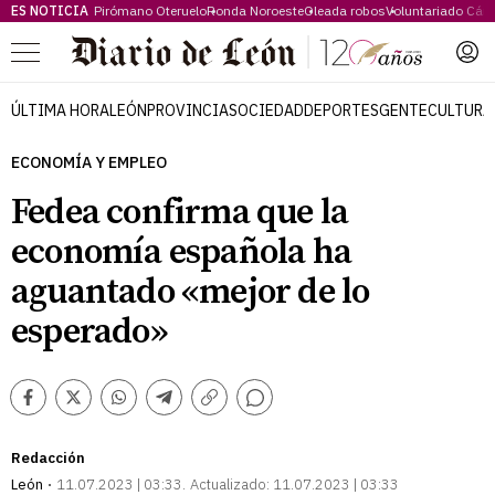
ES NOTICIA
Pirómano Oteruelo
Ronda Noroeste
Oleada robos
Voluntariado Cári
Menú
ÚLTIMA HORA
LEÓN
PROVINCIA
SOCIEDAD
DEPORTES
GENTE
CULTURA
ECONOMÍA Y EMPLEO
Fedea confirma que la
economía española ha
aguantado «mejor de lo
esperado»
Comentarios
Facebook
Twitter
Whatsapp
Telegram
Copiar
enlace
Redacción
León
11.07.2023 | 03:33
Actualizado:
11.07.2023 | 03:33