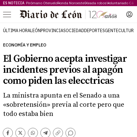
ES NOTICIA
Pirómano Oteruelo
Ronda Noroeste
Oleada robos
Voluntariado Cári
Menú
ÚLTIMA HORA
LEÓN
PROVINCIA
SOCIEDAD
DEPORTES
GENTE
CULTURA
ECONOMÍA Y EMPLEO
El Gobierno acepta investigar
incidentes previos al apagón
como piden las elecctricas
La ministra apunta en el Senado a una
«sobretensión» previa al corte pero que
todo estaba bien
Comentarios
Facebook
Twitter
Whatsapp
Telegram
Copiar