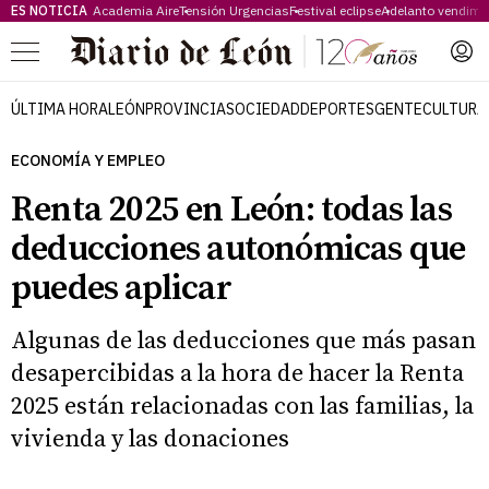
ES NOTICIA
Academia Aire
Tensión Urgencias
Festival eclipse
Adelanto vendimi
Menú
ÚLTIMA HORA
LEÓN
PROVINCIA
SOCIEDAD
DEPORTES
GENTE
CULTURA
ECONOMÍA Y EMPLEO
Renta 2025 en León: todas las
deducciones autonómicas que
puedes aplicar
Algunas de las deducciones que más pasan
desapercibidas a la hora de hacer la Renta
2025 están relacionadas con las familias, la
vivienda y las donaciones