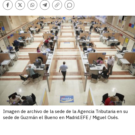
Comentarios
Facebook
Twitter
Whatsapp
Telegram
Copiar
enlace
Imagen de archivo de la sede de la Agencia Tributaria en su
sede de Guzmán el Bueno en Madrid.EFE / Miguel Osés.