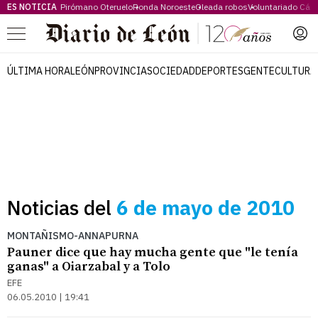
ES NOTICIA
Pirómano Oteruelo
Ronda Noroeste
Oleada robos
Voluntariado Cári
Menú
ÚLTIMA HORA
LEÓN
PROVINCIA
SOCIEDAD
DEPORTES
GENTE
CULTURA
Noticias del
6 de mayo de 2010
MONTAÑISMO-ANNAPURNA
Pauner dice que hay mucha gente que "le tenía
ganas" a Oiarzabal y a Tolo
EFE
06.05.2010 | 19:41