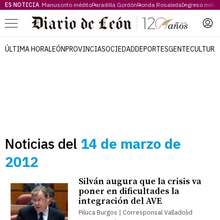
ES NOTICIA
Manuscrito inédito
Paradilla Gordón
Ronda Rosaleda
Ingreso míni
Menú
ÚLTIMA HORA
LEÓN
PROVINCIA
SOCIEDAD
DEPORTES
GENTE
CULTURA
Noticias del
14 de marzo de
2012
Silván augura que la crisis va
poner en dificultades la
integración del AVE
Piluca Burgos | Corresponsal Valladolid