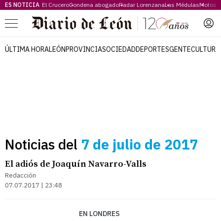
ES NOTICIA
El Crucero
Condena abogado
Radar Lorenzana
Las Médulas
Motos 
Menú
ÚLTIMA HORA
LEÓN
PROVINCIA
SOCIEDAD
DEPORTES
GENTE
CULTURA
Noticias del
7 de julio de 2017
El adiós de Joaquín Navarro-Valls
Redacción
07.07.2017 | 23:48
EN LONDRES