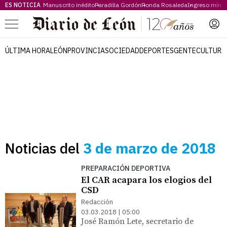
ES NOTICIA
Manuscrito inédito
Paradilla Gordón
Ronda Rosaleda
Ingreso míni
Menú
ÚLTIMA HORA
LEÓN
PROVINCIA
SOCIEDAD
DEPORTES
GENTE
CULTURA
Noticias del
3 de marzo de 2018
PREPARACIÓN DEPORTIVA
El CAR acapara los elogios del
CSD
Redacción
03.03.2018 | 05:00
José Ramón Lete, secretario de