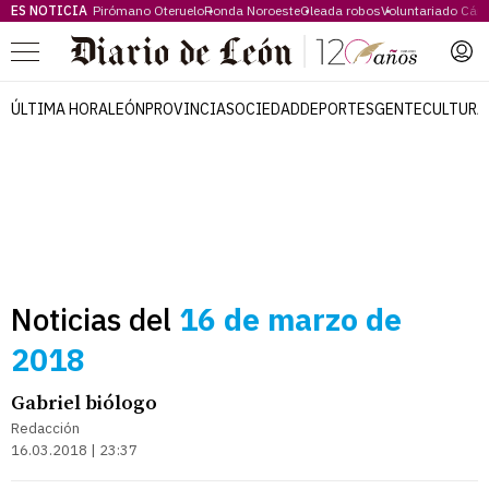
ES NOTICIA
Pirómano Oteruelo
Ronda Noroeste
Oleada robos
Voluntariado Cári
Menú
ÚLTIMA HORA
LEÓN
PROVINCIA
SOCIEDAD
DEPORTES
GENTE
CULTURA
Noticias del
16 de marzo de
2018
Gabriel biólogo
Redacción
16.03.2018 | 23:37