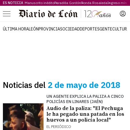
ES NOTICIA
Manuscrito inédito
Paradilla Gordón
Ronda Rosaleda
Ingreso míni
Menú
ÚLTIMA HORA
LEÓN
PROVINCIA
SOCIEDAD
DEPORTES
GENTE
CULTURA
Noticias del
2 de mayo de 2018
UN AGENTE EXPLICA LA PALIZA A CINCO
POLICÍAS EN LINARES (JAÉN)
Audio de la paliza: "El Pechuga
le ha pegado una patada en los
huevos a un policía local"
EL PERIÓDICO