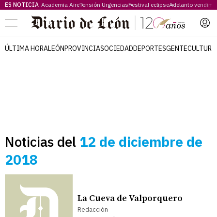
ES NOTICIA
Academia Aire
Tensión Urgencias
Festival eclipse
Adelanto vendimi
Menú
ÚLTIMA HORA
LEÓN
PROVINCIA
SOCIEDAD
DEPORTES
GENTE
CULTURA
Noticias del
12 de diciembre de
2018
La Cueva de Valporquero
Redacción