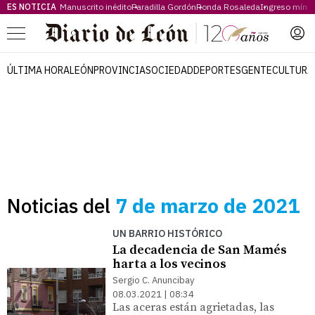
ES NOTICIA
Manuscrito inédito
Paradilla Gordón
Ronda Rosaleda
Ingreso míni
Menú
ÚLTIMA HORA
LEÓN
PROVINCIA
SOCIEDAD
DEPORTES
GENTE
CULTURA
Noticias del
7 de marzo de 2021
UN BARRIO HISTÓRICO
La decadencia de San Mamés
harta a los vecinos
Sergio C. Anuncibay
08.03.2021 | 08:34
Las aceras están agrietadas, las