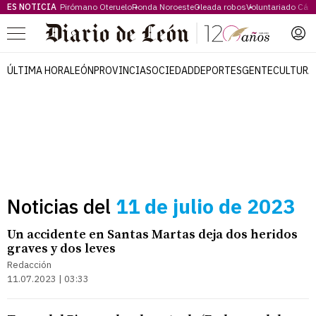
ES NOTICIA
Pirómano Oteruelo
Ronda Noroeste
Oleada robos
Voluntariado Cári
Menú
ÚLTIMA HORA
LEÓN
PROVINCIA
SOCIEDAD
DEPORTES
GENTE
CULTURA
Noticias del
11 de julio de 2023
Un accidente en Santas Martas deja dos heridos
graves y dos leves
Redacción
11.07.2023 | 03:33