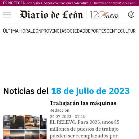
ES NOTICIA
Joaquín Costa
Próximo curso
Vendimia Bierzo
Incendios
San Feliz
Menú
ÚLTIMA HORA
LEÓN
PROVINCIA
SOCIEDAD
DEPORTES
GENTE
CULTURA
Noticias del
18 de julio de 2023
Trabajarán las máquinas
Redacción
24.07.2023 | 07:15
EL RELEVO. Para 2025, unos 85
millones de puestos de trabajo
pueden ser reemplazados por