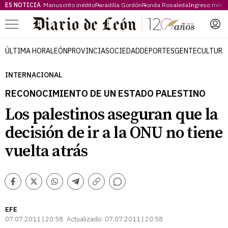
ES NOTICIA
Manuscrito inédito
Paradilla Gordón
Ronda Rosaleda
Ingreso míni
Menú
ÚLTIMA HORA
LEÓN
PROVINCIA
SOCIEDAD
DEPORTES
GENTE
CULTURA
INTERNACIONAL
RECONOCIMIENTO DE UN ESTADO PALESTINO
Los palestinos aseguran que la
decisión de ir a la ONU no tiene
vuelta atrás
Comentarios
Facebook
Twitter
Whatsapp
Telegram
Copiar
enlace
EFE
07.07.2011 | 20:58
Actualizado:
07.07.2011 | 20:58