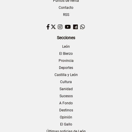
Puntos de venta
Contacto
RSS
Facebook
Twitter
Instagram
YouTube
Dailymotion
WhatsApp
Secciones
León
El Bierzo
Provincia
Deportes
Castilla y León
Cultura
Sanidad
Sucesos
A Fondo
Destinos
Opinión
El Gallo
Últimas noticias de León