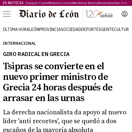
ES NOTICIA
Joaquín Costa
Próximo curso
Vendimia Bierzo
Incendios
San Feliz
Menú
ÚLTIMA HORA
LEÓN
PROVINCIA
SOCIEDAD
DEPORTES
GENTE
CULTURA
INTERNACIONAL
GIRO RADICAL EN GRECIA
Tsipras se convierte en el
nuevo primer ministro de
Grecia 24 horas después de
arrasar en las urnas
La derecha nacionalista da apoyo al nuevo
líder 'anti recortes', que se quedó a dos
escaños de la mayoría absoluta