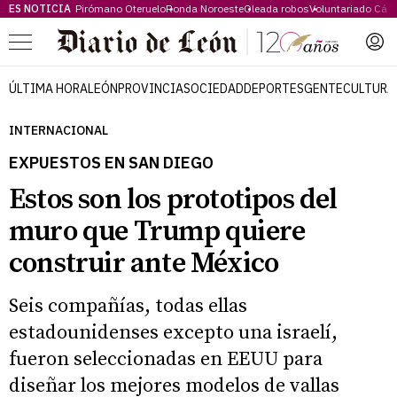
ES NOTICIA
Pirómano Oteruelo
Ronda Noroeste
Oleada robos
Voluntariado Cári
Menú
ÚLTIMA HORA
LEÓN
PROVINCIA
SOCIEDAD
DEPORTES
GENTE
CULTURA
INTERNACIONAL
EXPUESTOS EN SAN DIEGO
Estos son los prototipos del
muro que Trump quiere
construir ante México
Seis compañías, todas ellas
estadounidenses excepto una israelí,
fueron seleccionadas en EEUU para
diseñar los mejores modelos de vallas