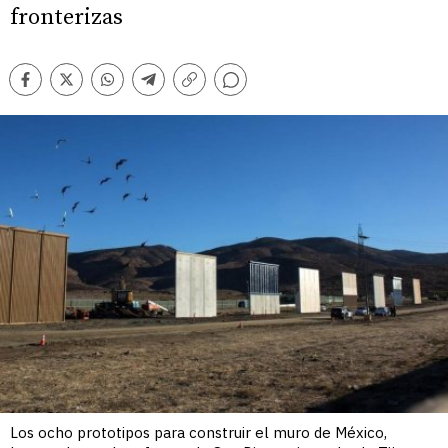
fronterizas
Comentarios
Facebook
Twitter
Whatsapp
Telegram
Copiar
enlace
Los ocho prototipos para construir el muro de México,