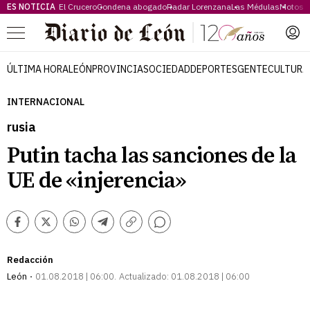
ES NOTICIA
El Crucero
Condena abogado
Radar Lorenzana
Las Médulas
Motos 
Menú
ÚLTIMA HORA
LEÓN
PROVINCIA
SOCIEDAD
DEPORTES
GENTE
CULTURA
INTERNACIONAL
rusia
Putin tacha las sanciones de la
UE de «injerencia»
Comentarios
Facebook
Twitter
Whatsapp
Telegram
Copiar
enlace
Redacción
León
01.08.2018 | 06:00
Actualizado:
01.08.2018 | 06:00