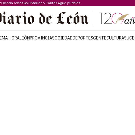
e
Oleada robos
Voluntariado Cáritas
Agua pueblos
TIMA HORA
LEÓN
PROVINCIA
SOCIEDAD
DEPORTES
GENTE
CULTURA
SUCE