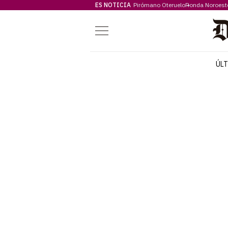
ES NOTICIA
Pirómano Oteruelo
Ronda Noroest
Menú
ÚL