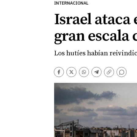
INTERNACIONAL
Israel ataca
gran escala
Los hutíes habían reivindic
Comentarios
Facebook
Twitter
Whatsapp
Telegram
Copiar
enlace