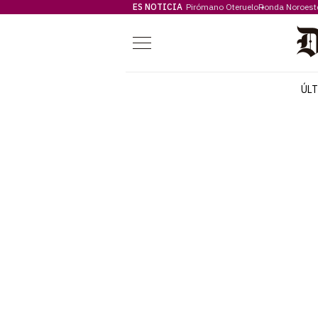
ES NOTICIA
Pirómano Oteruelo
Ronda Noroest
Menú
ÚL