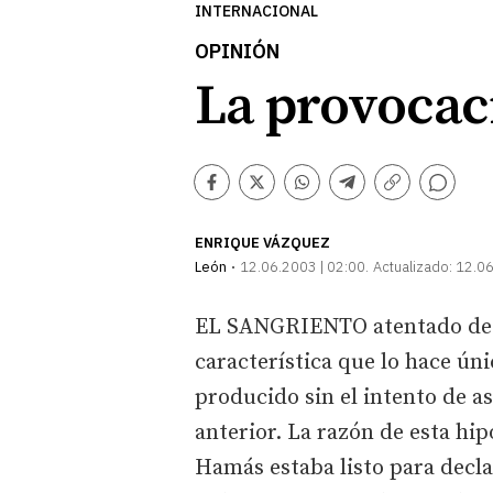
INTERNACIONAL
OPINIÓN
La provocac
Comentarios
Facebook
Twitter
Whatsapp
Telegram
Copiar
enlace
ENRIQUE VÁZQUEZ
León
12.06.2003 | 02:00
Actualizado:
12.06
EL SANGRIENTO atentado de a
característica que lo hace ú
producido sin el intento de as
anterior. La razón de esta hip
Hamás estaba listo para declar