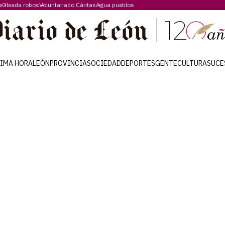
e
Oleada robos
Voluntariado Cáritas
Agua pueblos
TIMA HORA
LEÓN
PROVINCIA
SOCIEDAD
DEPORTES
GENTE
CULTURA
SUCE